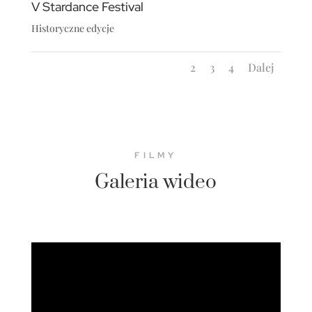
V Stardance Festival
Historyczne edycje
1
2
3
4
Dalej
FILMY
Galeria wideo