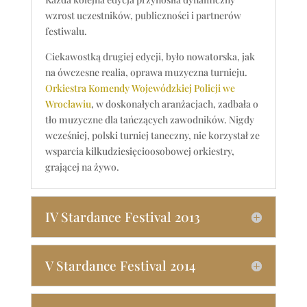
wzrost uczestników, publiczności i partnerów
festiwalu.
Ciekawostką drugiej edycji, było nowatorska, jak
na ówczesne realia, oprawa muzyczna turnieju.
Orkiestra Komendy Wojewódzkiej Policji we
Wrocławiu
, w doskonałych aranżacjach, zadbała o
tło muzyczne dla tańczących zawodników. Nigdy
wcześniej, polski turniej taneczny, nie korzystał ze
wsparcia kilkudziesięcioosobowej orkiestry,
grającej na żywo.
IV Stardance Festival 2013
V Stardance Festival 2014