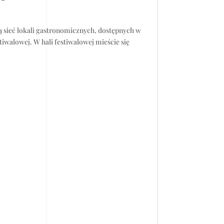
ą sieć lokali gastronomicznych, dostępnych w
stiwalowej. W hali festiwalowej mieście się