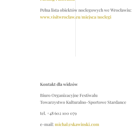
Pełna lista obiektów noclegowych we Wrocławiu:
www.visitwroclaw.eu/miejsca/noclegi
Kontakt dla widzów
Biuro Organizacyjne Festiwalu
Towarzystwo Kulturalno-Sportowe Stardance
tel. +48 602 100 079
e-mail:
michal@skawinski.com