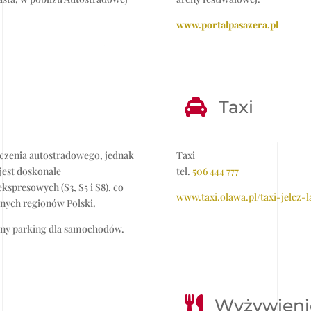
www.portalpasazera.pl

Taxi
ączenia autostradowego, jednak
Taxi
jest doskonale
tel.
506 444 777
ekspresowych (S3, S5 i S8), co
www.taxi.olawa.pl/taxi-jelcz-
nych regionów Polski.
łatny parking dla samochodów.

Wyżywieni