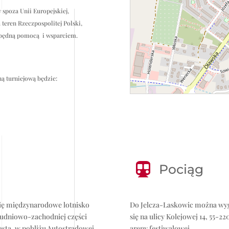
spoza Unii Europejskiej,
eren Rzeczpospolitej Polski,
ezbędną pomocą
i wsparciem.
ną turniejową będzie:

Pociąg
się międzynarodowe lotnisko
Do Jelcza-Laskowic można wyg
łudniowo-zachodniej części
się na ulicy Kolejowej 14, 55-2
asta, w pobliżu Autostradowej
areny festiwalowej.