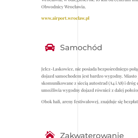
Obwodnicy Wrocławia.
www.airport.wroclaw.pl

Samochód
Jelcz-Laskowice, nie posiada bezpośredniego poł
dojazd samochodem jest bardzo wygodny. Miasto 
skomunikowane z siecią autostrad (A4 i A8) i dróg 
umożliwia wygodny dojazd również z dalej położo
Obok hali, areny festiwalowej, znajduje się bezp

Zakwaterowanie