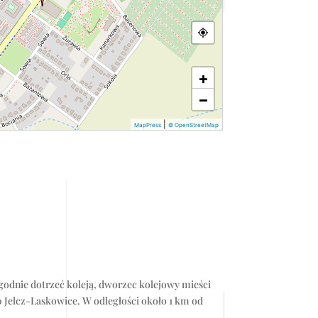
+
−
|
MapPress
© OpenStreetMap
odnie dotrzeć koleją, dworzec kolejowy mieści
20 Jelcz-Laskowice. W odległości około 1 km od