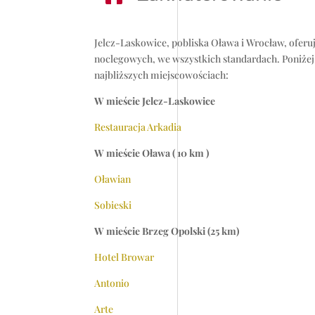
Jelcz-Laskowice, pobliska Oława i Wrocław, oferu
noclegowych, we wszystkich standardach. Poniżej
najbliższych miejscowościach:
W mieście Jelcz-Laskowice
Restauracja Arkadia
W mieście Oława ( 10 km )
Oławian
Sobieski
W mieście Brzeg Opolski (25 km)
Hotel Browar
Antonio
Arte