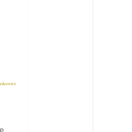
laskowice
e