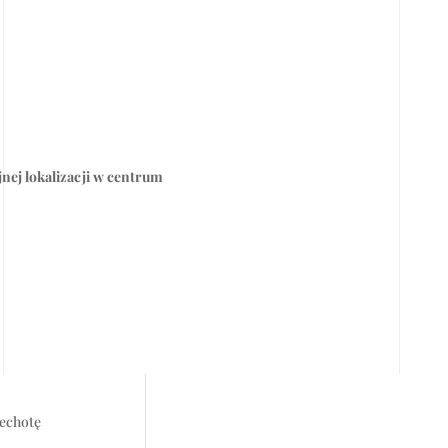
jnej lokalizacji w centrum
iechotę