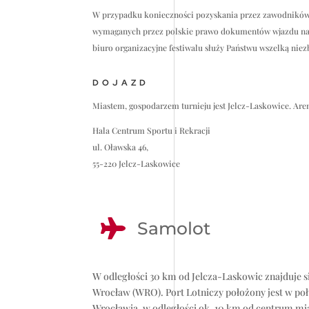
W przypadku konieczności pozyskania przez zawodników 
wymaganych przez polskie prawo dokumentów wjazdu na t
biuro organizacyjne festiwalu służy Państwu wszelką ni
DOJAZD
Miastem, gospodarzem turnieju jest Jelcz-Laskowice. Are
Hala Centrum Sportu i Rekracji
ul. Oławska 46,
55-220 Jelcz-Laskowice

Samolot
W odległości 30 km od Jelcza-Laskowic znajduje 
Wrocław (WRO). Port Lotniczy położony jest w po
Wrocławia, w odległości ok. 10 km od centrum mi