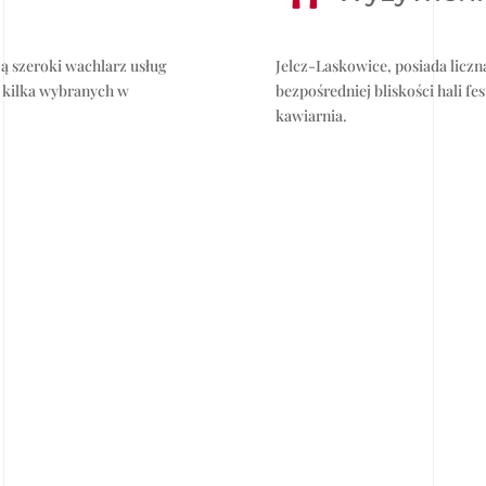
ją szeroki wachlarz usług
Jelcz-Laskowice, posiada liczn
 kilka wybranych w
bezpośredniej bliskości hali fe
kawiarnia.