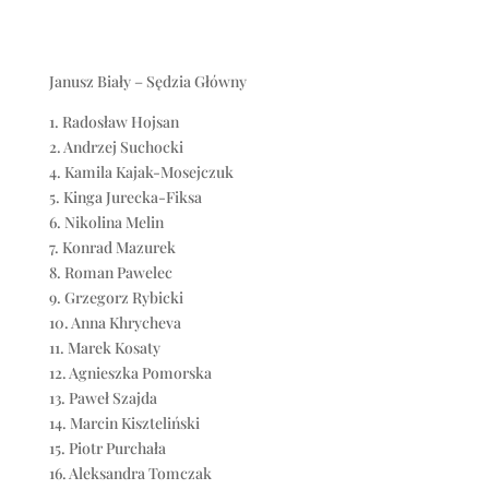
Janusz Biały – Sędzia Główny
1. Radosław Hojsan
2. Andrzej Suchocki
4. Kamila Kajak-Mosejczuk
5. Kinga Jurecka-Fiksa
6. Nikolina Melin
7. Konrad Mazurek
8. Roman Pawelec
9. Grzegorz Rybicki
10. Anna Khrycheva
11. Marek Kosaty
12. Agnieszka Pomorska
13. Paweł Szajda
14. Marcin Kiszteliński
15. Piotr Purchała
16. Aleksandra Tomczak