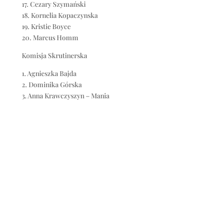
17. Cezary Szymański
18. Kornelia Kopaczynska
19. Kristie Boyce
20. Marcus Homm
Komisja Skrutinerska
1. Agnieszka Bajda
2. Dominika Górska
3. Anna Krawczyszyn – Mania