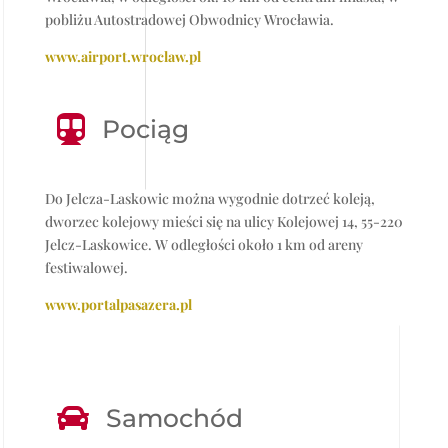
pobliżu Autostradowej Obwodnicy Wrocławia.
www.airport.wroclaw.pl

Pociąg
Do Jelcza-Laskowic można wygodnie dotrzeć koleją,
dworzec kolejowy mieści się na ulicy Kolejowej 14, 55-220
Jelcz-Laskowice. W odległości około 1 km od areny
festiwalowej.
www.portalpasazera.pl

Samochód