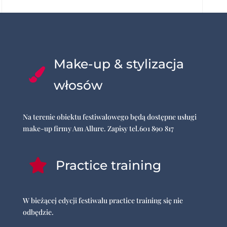
Make-up & stylizacja

włosów
Na terenie obiektu festiwalowego będą dostępne usługi
make-up firmy Am Allure. Zapisy tel.601 890 817

Practice training
W bieżącej edycji festiwalu practice training się nie
odbędzie.