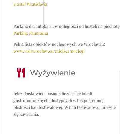
Hostel Wratislavia
Parking dla autokaru, w odległości od hosteli na piechotę
Parking Panorama
Pełna lista obiektów noclegowych we Wrocławiu:
www.visitwroclaw.eu/miejsca/noclegi

Wyżywienie
Jelcz-Laskowice, posiada liczną sieć lokali
gastronomicznych, dostępnych w bezpośredniej
bliskości hali festiwalowej. W hali festiwalowej mieście
się kawiarnia.