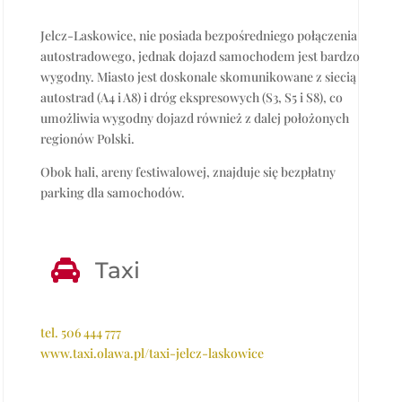
Jelcz-Laskowice, nie posiada bezpośredniego połączenia
autostradowego, jednak dojazd samochodem jest bardzo
wygodny. Miasto jest doskonale skomunikowane z siecią
autostrad (A4 i A8) i dróg ekspresowych (S3, S5 i S8), co
umożliwia wygodny dojazd również z dalej położonych
regionów Polski.
Obok hali, areny festiwalowej, znajduje się bezpłatny
parking dla samochodów.

Taxi
tel.
506 444 777
www.taxi.olawa.pl/taxi-jelcz-laskowice