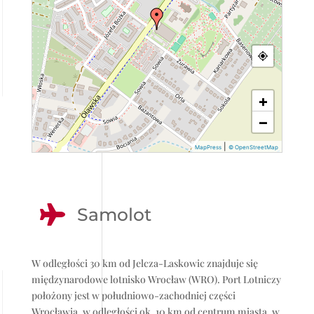
+
−
|
MapPress
© OpenStreetMap

Samolot
W odległości 30 km od Jelcza-Laskowic znajduje się
międzynarodowe lotnisko Wrocław (WRO). Port Lotniczy
położony jest w południowo-zachodniej części
Wrocławia, w odległości ok. 10 km od centrum miasta, w