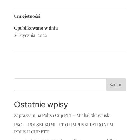
Umiejętności
Opublikowano w dniu
26 stycznia, 2022
I Stardance Festival
→
Szukaj
Ostatnie wpisy
Zapraszam na Polish Cup PTT – Michał Skawiński
PKOl – POLSKI KOMITET OLIMPIJSKI PATRONEM
POLISH CUP PTT